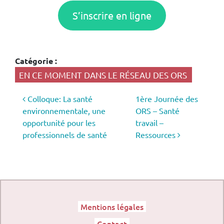
S’inscrire en ligne
Catégorie :
EN CE MOMENT DANS LE RÉSEAU DES ORS
Navigation des articles
Colloque: La santé
1ère Journée des
environnementale, une
ORS – Santé
opportunité pour les
travail –
professionnels de santé
Ressources
Mentions légales
Contact