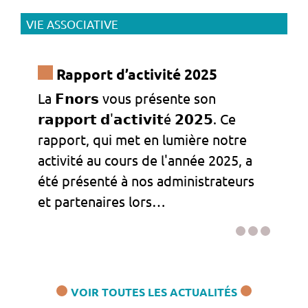
VIE ASSOCIATIVE
Rapport d’activité 2025
La 𝗙𝗻𝗼𝗿𝘀 vous présente son
𝗿𝗮𝗽𝗽𝗼𝗿𝘁 𝗱'𝗮𝗰𝘁𝗶𝘃𝗶𝘁é 𝟮𝟬𝟮𝟱. Ce
rapport, qui met en lumière notre
activité au cours de l'année 2025, a
été présenté à nos administrateurs
et partenaires lors…
VOIR TOUTES LES ACTUALITÉS