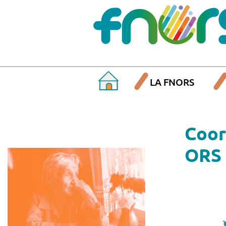
LA FNORS
Coor
ORS