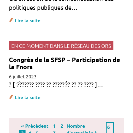
politiques publiques de…
Lire la suite
EN CE MOMENT DANS LE RÉSEAU DES ORS
Congrès de la SFSP – Participation de
la Fnors
6 juillet 2023
? [ ?́?????? ???? ?? ??????̀? ?? ?? ???? ]…
Lire la suite
« Précédent
1
2
Nombre
3
4
5
…
7
d'actualités à